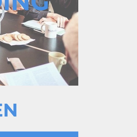
ING
EN