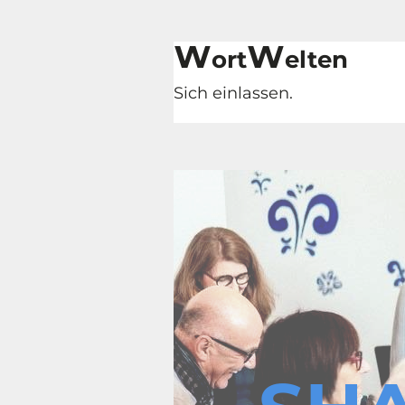
W
W
ort
elten
Sich einlassen.