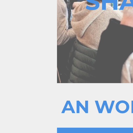
SH
AN WO